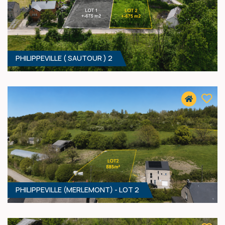
PHILIPPEVILLE ( SAUTOUR ) 2
675 M² - 23.50 MÈTRES À RUE
40 000 €
HF*
PHILIPPEVILLE (MERLEMONT) - LOT 2
675 M² - 22.50 MÈTRES À RUE
40 000 €
HF*