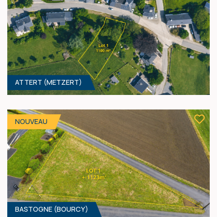
ATTERT (METZERT)
1412 M² - 31.00 MÈTRES À RUE
140 000 €
HF*
NOUVEAU
BASTOGNE (BOURCY)