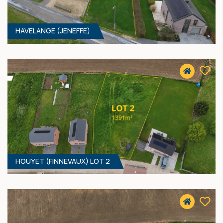
HAVELANGE (JENEFFE)
HOUYET (FINNEVAUX) LOT 2
1975 M² - 18.00 MÈTRES À RUE
90 000 €
HF*