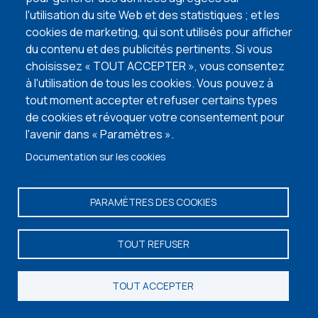
l'utilisation du site Web et des statistiques ; et les
cookies de marketing, qui sont utilisés pour afficher
du contenu et des publicités pertinents. Si vous
choisissez « TOUT ACCEPTER », vous consentez
DURBUY ( BARVAUX ) 2
à l'utilisation de tous les cookies. Vous pouvez à
tout moment accepter et refuser certains types
1086 M² - 9.00 MÈTRES À RUE
de cookies et révoquer votre consentement pour
90 000 €
HF*
NOUVEAU
l'avenir dans « Paramètres ».
Documentation sur les cookies
PARAMÈTRES DES COOKIES
TOUT REFUSER
DURBUY ( BOMAL ) 1
TOUT ACCEPTER
688 M² - 11.00 MÈTRES À RUE
Restez informé de
70 000 €
nos nouveautés
HF*
NOUVEAU