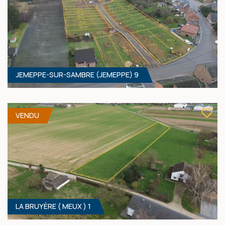
JEMEPPE-SUR-SAMBRE (JEMEPPE) 9
685 M² - 18.63 MÈTRES À RUE
83 400 €
HF*
VENDU
LA BRUYÈRE ( MEUX ) 1