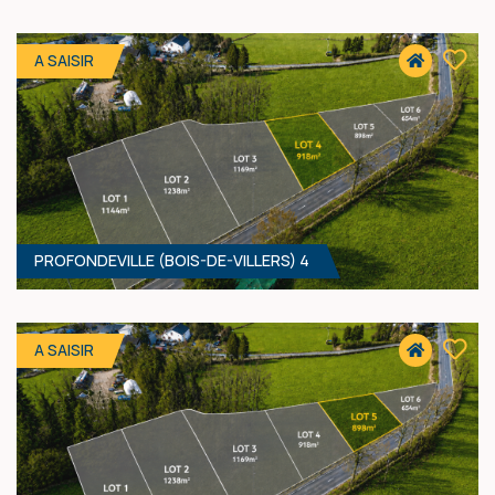
1238 M² - 23.33 MÈTRES À RUE
100 000 €
HF*
A SAISIR
PROFONDEVILLE (BOIS-DE-VILLERS) 4
1169 M² - 19.74 MÈTRES À RUE
Prix sur demande
A SAISIR