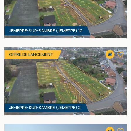
JEMEPPE-SUR-SAMBRE (JEMEPPE) 12
690 M² - 18.99 MÈTRES À RUE
93 400 €
HF*
OFFRE DE LANCEMENT
JEMEPPE-SUR-SAMBRE (JEMEPPE) 2
557 M² - 15.00 MÈTRES À RUE
83 400 €
HF*