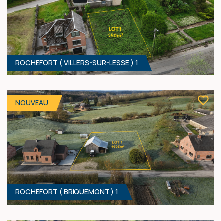
ROCHEFORT ( VILLERS-SUR-LESSE ) 1
654 M² - 42.95 MÈTRES À RUE
85 000 €
HF*
NOUVEAU
ROCHEFORT ( BRIQUEMONT ) 1
250 M² - 11.50 MÈTRES À RUE