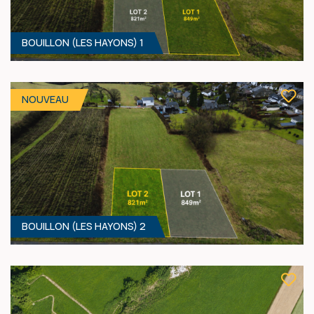
BOUILLON (LES HAYONS) 1
800 M² - 18.00 MÈTRES À RUE
Prix sur demande
NOUVEAU
BOUILLON (LES HAYONS) 2
849 M² - 19.00 MÈTRES À RUE
69 000 €
HF*