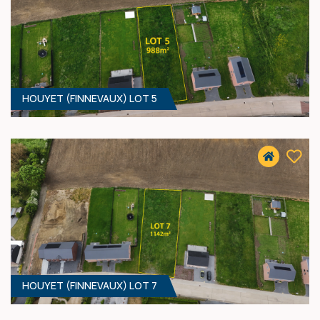
HOUYET (FINNEVAUX) LOT 5
1391 M² - 17.50 MÈTRES À RUE
55 900 €
HF*
HOUYET (FINNEVAUX) LOT 7
988 M² - 19.50 MÈTRES À RUE