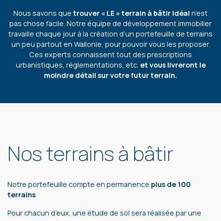
Nous savons que
trouver « LE » terrain à bâtir idéal
n’est
pas chose facile. Notre équipe de développement immobilier
travaille chaque jour à la création d’un portefeuille de terrains
un peu partout en Wallonie, pour pouvoir vous les proposer.
Ces experts connaissent tout des prescriptions
urbanistiques, réglementations, etc.
et vous livreront le
moindre détail sur votre futur terrain.
Nos terrains à bâtir
Notre portefeuille compte en permanence
plus de 100
terrains
.
Pour chacun d’eux, une étude de sol sera réalisée par une