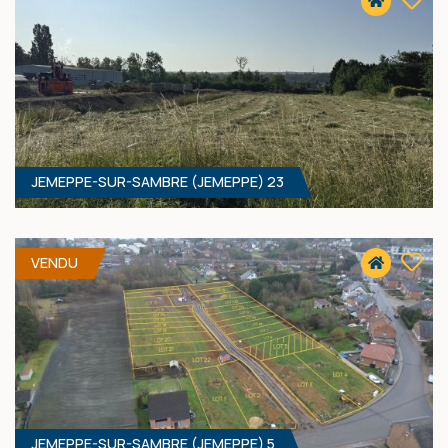
JEMEPPE-SUR-SAMBRE (JEMEPPE) 23
450 M² - 12.56 MÈTRES À RUE
45 900 €
HF*
VENDU
JEMEPPE-SUR-SAMBRE (JEMEPPE) 5