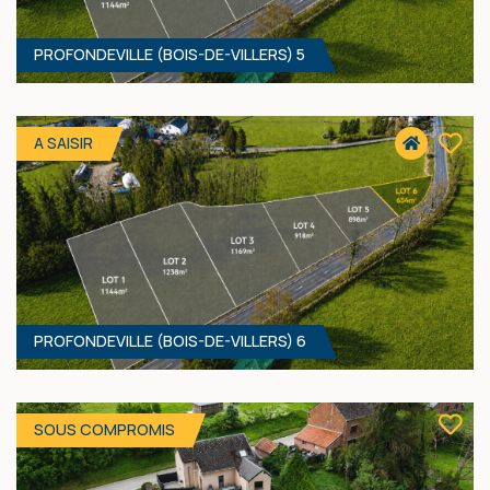
PROFONDEVILLE (BOIS-DE-VILLERS) 5
918 M² - 22.06 MÈTRES À RUE
109 000 €
HF*
A SAISIR
PROFONDEVILLE (BOIS-DE-VILLERS) 6
898 M² - 28.54 MÈTRES À RUE
95 000 €
HF*
SOUS COMPROMIS