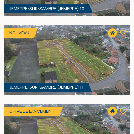
JEMEPPE-SUR-SAMBRE (JEMEPPE) 10
637 M² - 12.28 MÈTRES À RUE
52 400 €
HF*
NOUVEAU
JEMEPPE-SUR-SAMBRE (JEMEPPE) 11
673 M² - 19.01 MÈTRES À RUE
88 400 €
HF*
OFFRE DE LANCEMENT