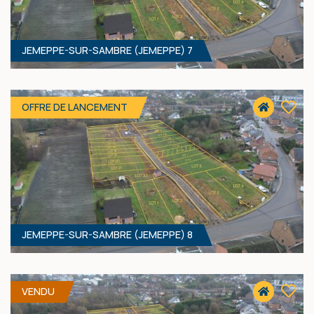
JEMEPPE-SUR-SAMBRE (JEMEPPE) 7
408 M² - 11.50 MÈTRES À RUE
62 400 €
HF*
OFFRE DE LANCEMENT
JEMEPPE-SUR-SAMBRE (JEMEPPE) 8
414 M² - 11.50 MÈTRES À RUE
58 400 €
HF*
VENDU