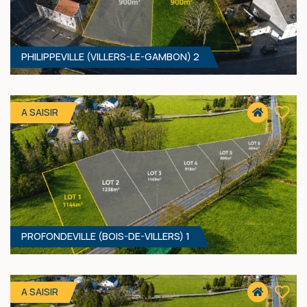
PHILIPPEVILLE (VILLERS-LE-GAMBON) 2
900 M² - 22.50 MÈTRES À RUE
37 500 €
HF*
A SAISIR
PROFONDEVILLE (BOIS-DE-VILLERS) 1
900 M² - 22.50 MÈTRES À RUE
37 500 €
HF*
A SAISIR