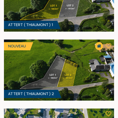
ATTERT ( THIAUMONT ) 1
791 M² - 19.00 MÈTRES À RUE
50 000 €
HF*
NOUVEAU
ATTERT ( THIAUMONT ) 2
1863 M² - 51.00 MÈTRES À RUE
160 000 €
HF*