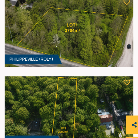
PHILIPPEVILLE (ROLY)
885 M² - 17.12 MÈTRES À RUE
31 000 €
HF*