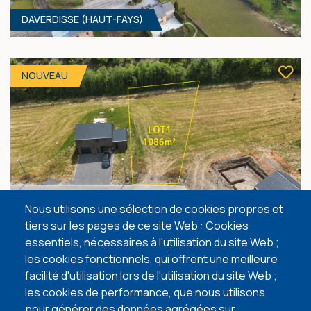
DAVERDISSE (HAUT-FAYS)
1077 M² - 0.00 MÈTRES À RUE
70 005 €
HF*
NOUVEAU
DURBUY ( BARVAUX ) 1
Nous utilisons une sélection de cookies propres et
tiers sur les pages de ce site Web : Cookies
1130 M² - 20.80 MÈTRES À RUE
essentiels, nécessaires à l'utilisation du site Web ;
79 100 €
HF*
NOUVEAU
les cookies fonctionnels, qui offrent une meilleure
facilité d'utilisation lors de l'utilisation du site Web ;
les cookies de performance, que nous utilisons
pour générer des données agrégées sur