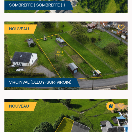
SOMBREFFE ( SOMBREFFE ) 1
480 M² - 22.00 MÈTRES À RUE
50 000 €
HF*
NOUVEAU
VIROINVAL (OLLOY-SUR-VIROIN)
1132 M² - 27.50 MÈTRES À RUE
160 000 €
HF*
NOUVEAU