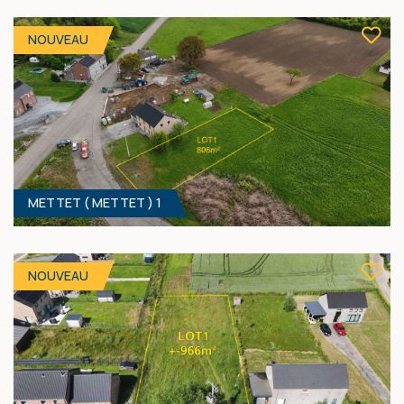
569 M² - 15.13 MÈTRES À RUE
Prix sur demande
NOUVEAU
METTET ( METTET ) 1
4000 M² - 24.00 MÈTRES À RUE
Prix sur demande
NOUVEAU