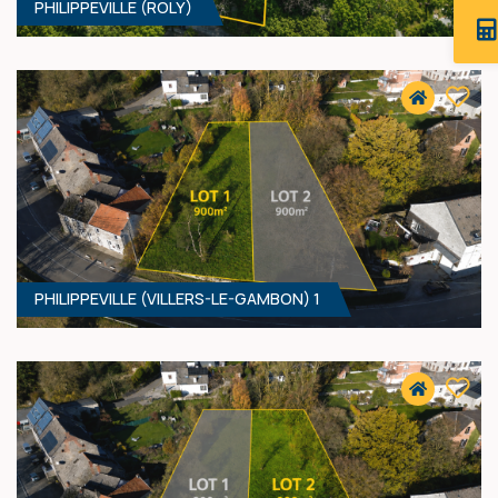
PHILIPPEVILLE (ROLY)
3704 M² - 45.00 MÈTRES À RUE
25 000 €
HF*
PHILIPPEVILLE (VILLERS-LE-GAMBON) 1
2000 M² - 24.00 MÈTRES À RUE
45 000 €
HF*