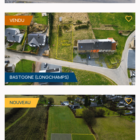
1100 M² - 19.00 MÈTRES À RUE
220 000 €
HF*
VENDU
BASTOGNE (LONGCHAMPS)
1123 M² - 60.00 MÈTRES À RUE
90 000 €
HF*
NOUVEAU