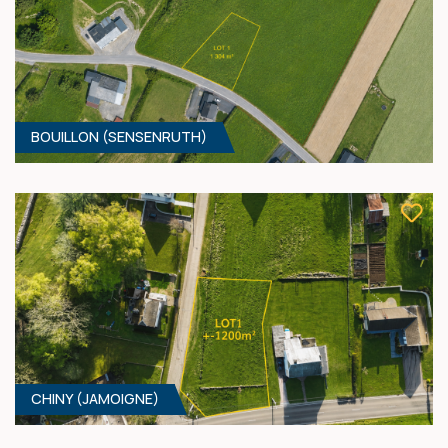
BOUILLON (SENSENRUTH)
821 M² - 19.00 MÈTRES À RUE
69 900 €
HF*
CHINY (JAMOIGNE)
1304 M² - 33.00 MÈTRES À RUE