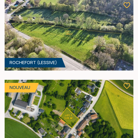
Prix sur demande
ROCHEFORT (LESSIVE)
1605 M² - 25.00 MÈTRES À RUE
110 000 €
HF*
NOUVEAU