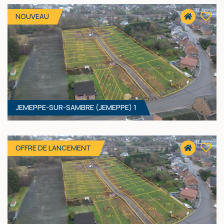
45 900 €
HF*
NOUVEAU
JEMEPPE-SUR-SAMBRE (JEMEPPE) 1
1142 M² - 20.00 MÈTRES À RUE
50 900 €
HF*
OFFRE DE LANCEMENT