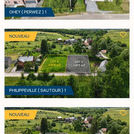
OHEY ( PERWEZ ) 1
806 M² - 20.00 MÈTRES À RUE
100 000 €
HF*
NOUVEAU
PHILIPPEVILLE ( SAUTOUR ) 1
966 M² - 19.00 MÈTRES À RUE
98 000 €
HF*
NOUVEAU