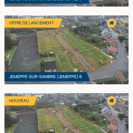
2228 M² - 0.00 MÈTRES À RUE
40 000 €
HF*
OFFRE DE LANCEMENT
JEMEPPE-SUR-SAMBRE (JEMEPPE) 6
638 M² - 19.30 MÈTRES À RUE
Prix sur demande
NOUVEAU