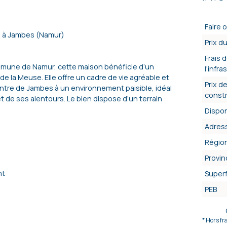
Faire o
 à Jambes (Namur)
Prix du
Frais 
mmune de Namur, cette maison bénéficie d’un
l'infr
e la Meuse. Elle offre un cadre de vie agréable et
Prix de
centre de Jambes à un environnement paisible, idéal
const
 et de ses alentours. Le bien dispose d’un terrain
Dispon
Adres
Régio
Provin
nt
Superf
PEB
* Hors fr