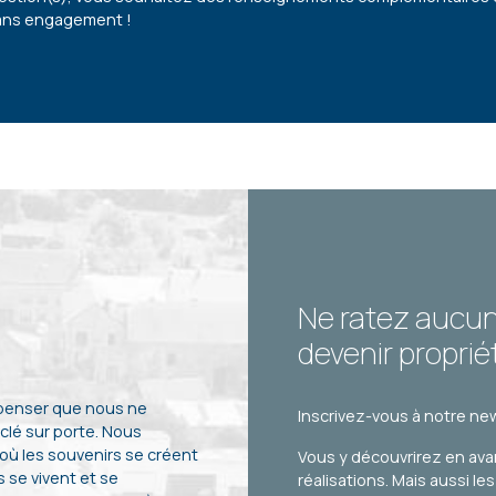
ans engagement !
Ne ratez aucu
devenir proprié
 penser que nous ne
Inscrivez-vous à notre new
clé sur porte. Nous
 où les souvenirs se créent
Vous y découvrirez en ava
 se vivent et se
réalisations. Mais aussi le