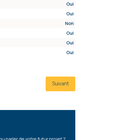
Oui
Oui
Non
Oui
Oui
Oui
Suivant
parler de votre futur projet ?