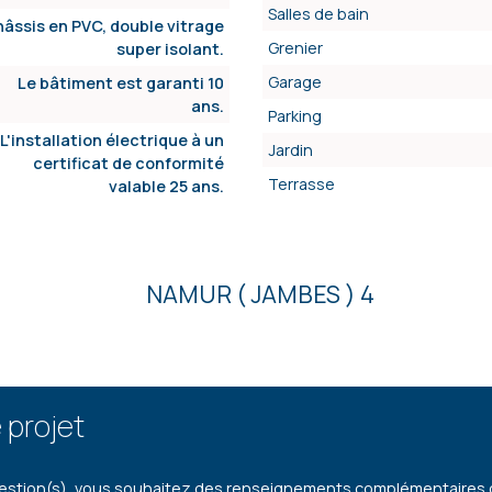
Salles de bain
âssis en PVC, double vitrage
Grenier
super isolant.
Garage
Le bâtiment est garanti 10
ans.
Parking
L'installation électrique à un
Jardin
certificat de conformité
Terrasse
valable 25 ans.
NAMUR ( JAMBES ) 4
 projet
estion(s), vous souhaitez des renseignements complémentaires ou 