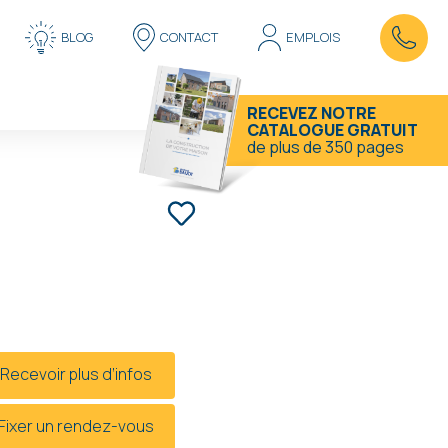
BLOG
CONTACT
EMPLOIS
RECEVEZ NOTRE
CATALOGUE GRATUIT
de plus de 350 pages
MUR ( JAMBES
) 4
ffre à partir de
460 000 € HF*
* Hors frais et hors TVA
Recevoir plus d’infos
Fixer un rendez-vous