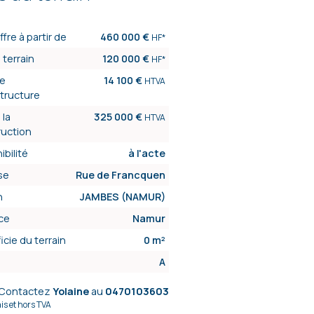
ffre à partir de
460 000 €
HF*
 terrain
120 000 €
HF*
de
14 100 €
HTVA
astructure
 la
325 000 €
HTVA
ruction
ibilité
à l'acte
se
Rue de Francquen
n
JAMBES (NAMUR)
ce
Namur
icie du terrain
0 m²
A
Contactez
Yolaine
au
0470103603
ais et hors TVA