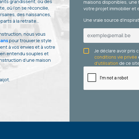
ants grandissent, où des
maisons disponibles, une 
te, où l’on se réconcilie,
votre projet immobilier et 
rsaires, des naissances,
Une vraie source d’inspira
arts à la retraite…
onstruction, nous vous
lans
pour trouver le style
nt à vos envies et à votre
Je déclare avoir pris
ien entendu souples et
conditions vie privée
onstruction d’une maison
d'utilisation
de ce site
ijot.