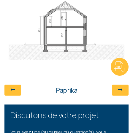
Paprika
Discutons de votre projet
Vous avez une (ou plusieurs) question(s), vous