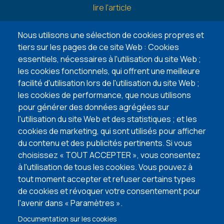
Guides
lire l'article
6 façons de trouver un terrain à bâtir
Nous utilisons une sélection de cookies propres et
lire l'article
tiers sur les pages de ce site Web : Cookies
essentiels, nécessaires à l'utilisation du site Web ;
5 points d’attention lors de l’achat de votre
les cookies fonctionnels, qui offrent une meilleure
terrain à bâtir
facilité d'utilisation lors de l'utilisation du site Web ;
les cookies de performance, que nous utilisons
lire l'article
pour générer des données agrégées sur
l'utilisation du site Web et des statistiques ; et les
VISITEZ NOS MAISONS TÉMOINS
cookies de marketing, qui sont utilisés pour afficher
du contenu et des publicités pertinents. Si vous
choisissez « TOUT ACCEPTER », vous consentez
à l'utilisation de tous les cookies. Vous pouvez à
tout moment accepter et refuser certains types
de cookies et révoquer votre consentement pour
l'avenir dans « Paramètres ».
Documentation sur les cookies