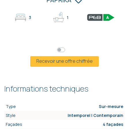
3
1
à partir de
217 200 €
TVAC
Prix global
Mensualités*
Recevoir une offre chiffrée
Informations techniques
Type
Sur-mesure
Style
Intemporel | Contemporain
Façades
4 façades