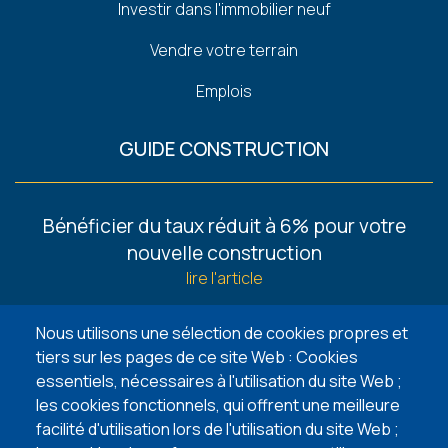
Investir dans l'immobilier neuf
Vendre votre terrain
Emplois
GUIDE CONSTRUCTION
Footer
Bénéficier du taux réduit à 6% pour votre
-
nouvelle construction
Guides
lire l'article
6 façons de trouver un terrain à bâtir
Nous utilisons une sélection de cookies propres et
lire l'article
tiers sur les pages de ce site Web : Cookies
essentiels, nécessaires à l'utilisation du site Web ;
5 points d’attention lors de l’achat de votre
les cookies fonctionnels, qui offrent une meilleure
terrain à bâtir
facilité d'utilisation lors de l'utilisation du site Web ;