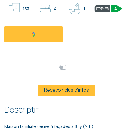
153
4
1
Faire offre à partir de
384 000 €
HF*
Prix global
Mensualités*
* Hors frais et hors TVA
Recevoir plus d’infos
Descriptif
Maison familiale neuve 4 façades à Silly (Ath)