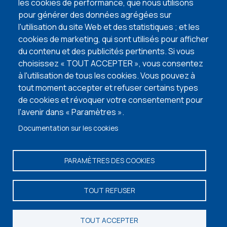
lire l'article
les cookies de performance, que nous utilisons
pour générer des données agrégées sur
l'utilisation du site Web et des statistiques ; et les
VISITEZ NOS MAISONS TÉMOINS
cookies de marketing, qui sont utilisés pour afficher
du contenu et des publicités pertinents. Si vous
choisissez « TOUT ACCEPTER », vous consentez
à l'utilisation de tous les cookies. Vous pouvez à
tout moment accepter et refuser certains types
de cookies et révoquer votre consentement pour
l'avenir dans « Paramètres ».
Documentation sur les cookies
PARAMÈTRES DES COOKIES
Vos informations personnelles
-
Termes et conditions
- © Copyright 2026 -
TOUT REFUSER
Maisons Baijot -
Facebook
-
Instagram
-
Linkedin
-
Portail
TOUT ACCEPTER
Recevez notre