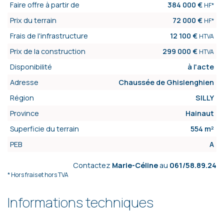
Faire offre à partir de
384 000 €
HF*
Prix du terrain
72 000 €
HF*
Frais de l'infrastructure
12 100 €
HTVA
Prix de la construction
299 000 €
HTVA
Disponibilité
à l'acte
Adresse
Chaussée de Ghislenghien
Région
SILLY
Province
Hainaut
Superficie du terrain
554 m²
PEB
A
Contactez
Marie-Céline
au
061/58.89.24
* Hors frais et hors TVA
Informations techniques