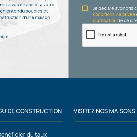
nt à vos envies et à votre
Je déclare avoir pris
ien entendu souples et
conditions vie privée
onstruction d’une maison
d'utilisation
de ce site
ijot.
GUIDE CONSTRUCTION
VISITEZ NOS MAISONS
Footer
Bénéficier du taux