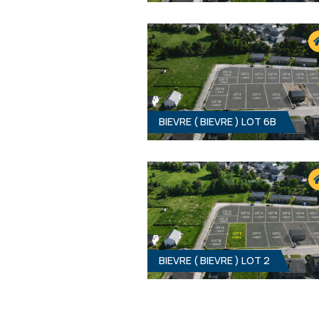
BIEVRE ( BIEVRE ) LOT 6B
448 M² - 14.00 MÈTRES À RUE
39 90
BIEVRE ( BIEVRE ) LOT 2