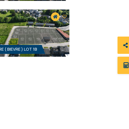
RE ( BIEVRE ) LOT 1B
 - 10.50 MÈTRES À RUE
34 900 €
HF*