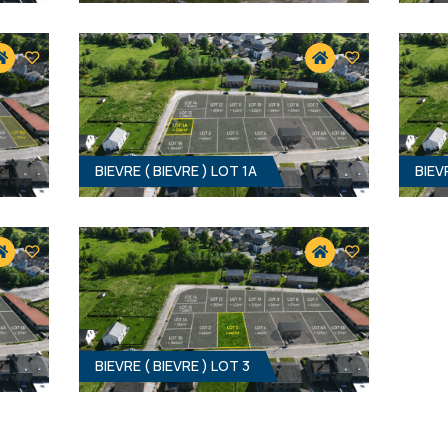
BIEVRE ( BIEVRE ) LOT 1A
BIEV
498 M² - 15.84 MÈTRES À RUE
307 M²
0 €
Prix sur demande
HF*
BIEVRE ( BIEVRE ) LOT 3