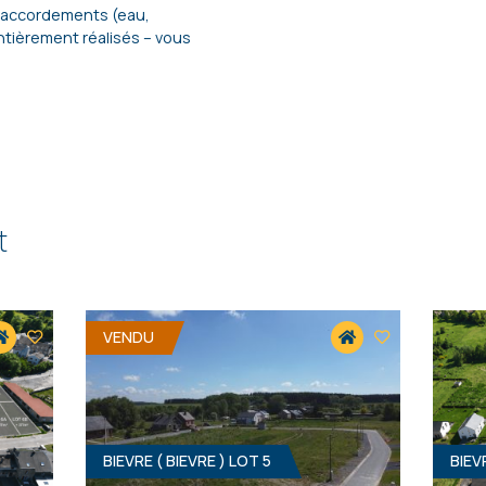
, raccordements (eau,
ntièrement réalisés – vous
t
VENDU
BIEVRE ( BIEVRE ) LOT 5
BIEV