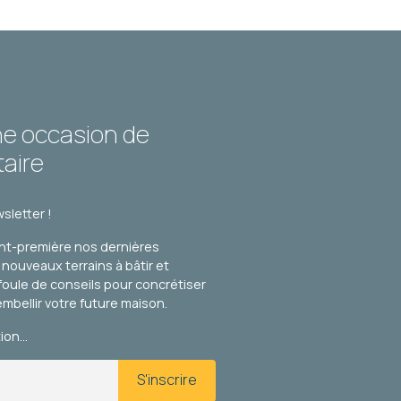
 - 11.09 MÈTRES À RUE
34 900 €
HF*
ne occasion de
taire
sletter !
nt-première nos dernières
s nouveaux terrains à bâtir et
foule de conseils pour concrétiser
embellir votre future maison.
tion…
S'inscrire