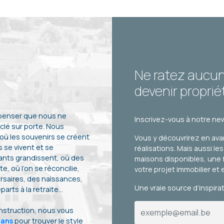
339 M² - 10.02 MÈTRES À RUE
344 M²
0 €
37 400 €
HF*
HF*
Ne ratez aucu
devenir proprié
448 M² - 14.00 MÈTRES À RUE
 penser que nous ne
Inscrivez-vous à notre new
0 €
39 900 €
HF*
HF*
clé sur porte. Nous
 où les souvenirs se créent
Vous y découvrirez en ava
 se vivent et se
réalisations. Mais aussi le
ants grandissent, où des
maisons disponibles, une 
te, où l’on se réconcilie,
votre projet immobilier et 
rsaires, des naissances,
Une vraie source d’inspira
arts à la retraite…
onstruction, nous vous
lans
pour trouver le style