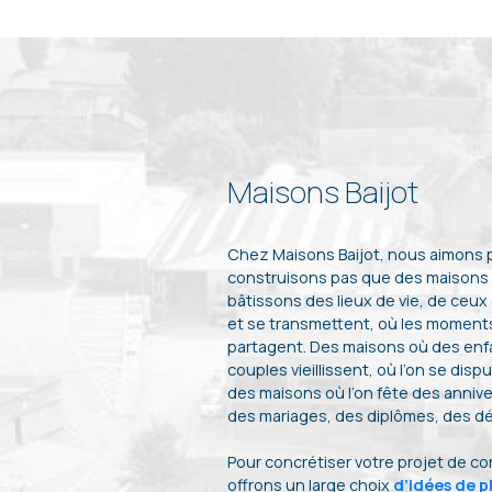
371 M² - 13.91 MÈTRES À RUE
37 40
Maisons Baijot
448 M² - 14.00 MÈTRES À RUE
Chez Maisons Baijot, nous aimons
39 90
construisons pas que des maisons 
bâtissons des lieux de vie, de ceux
et se transmettent, où les moments
partagent. Des maisons où des enf
couples vieillissent, où l’on se dispu
des maisons où l’on fête des annive
des mariages, des diplômes, des dép
Pour concrétiser votre projet de c
offrons un large choix
d’idées de p