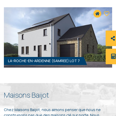
3
- 162 M²
6982 SAMREE
351 000 €
HF*
LA-ROCHE-EN-ARDENNE (SAMREE) LOT 7
3
- 162 M²
6982 SAMREE
351 000 €
HF*
Maisons Baijot
Chez Maisons Baijot, nous aimons penser que nous ne
construisons pas que des maisons clé sur porte. Nous