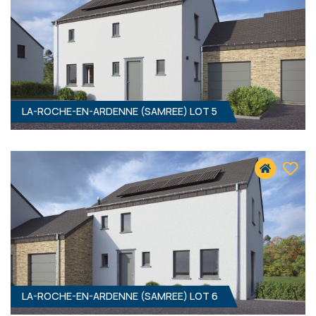
LA-ROCHE-EN-ARDENNE (SAMREE) LOT 5
4
- 177 M²
6982 SAMREE
341 000 €
HF*
LA-ROCHE-EN-ARDENNE (SAMREE) LOT 6