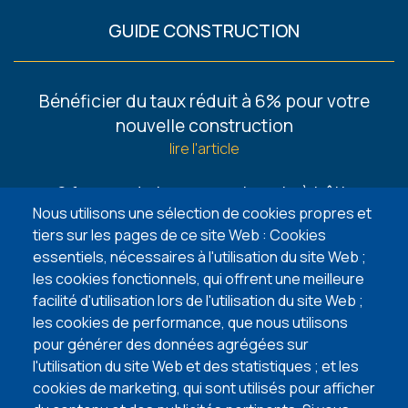
GUIDE CONSTRUCTION
Footer
Bénéficier du taux réduit à 6% pour votre
-
nouvelle construction
Guides
lire l'article
6 façons de trouver un terrain à bâtir
Nous utilisons une sélection de cookies propres et
lire l'article
tiers sur les pages de ce site Web : Cookies
essentiels, nécessaires à l'utilisation du site Web ;
5 points d’attention lors de l’achat de votre
les cookies fonctionnels, qui offrent une meilleure
terrain à bâtir
facilité d'utilisation lors de l'utilisation du site Web ;
lire l'article
les cookies de performance, que nous utilisons
pour générer des données agrégées sur
VISITEZ NOS MAISONS TÉMOINS
l'utilisation du site Web et des statistiques ; et les
cookies de marketing, qui sont utilisés pour afficher