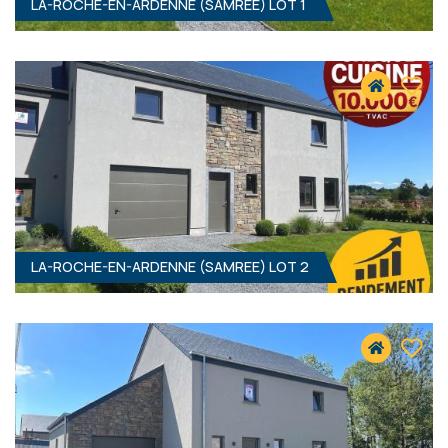
LA-ROCHE-EN-ARDENNE (SAMREE) LOT 1
LA-ROCHE-EN-ARDENNE (SAMREE) LOT 2
3
- 140 M²
6982 SAMREE
321 000 €
HF*