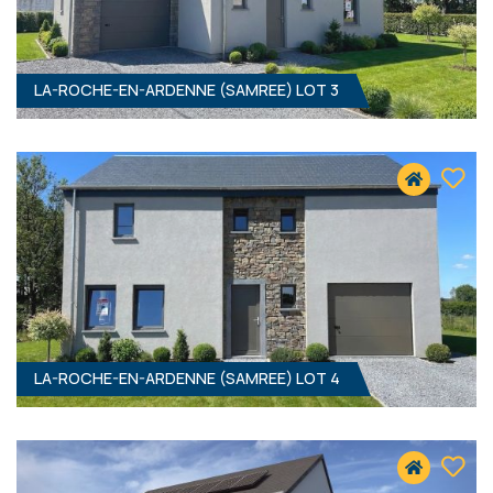
LA-ROCHE-EN-ARDENNE (SAMREE) LOT 3
4
- 172 M²
6982 SAMREE
311 000 €
HF*
LA-ROCHE-EN-ARDENNE (SAMREE) LOT 4
3
- 166 M²
6982 SAMREE
351 000 €
HF*