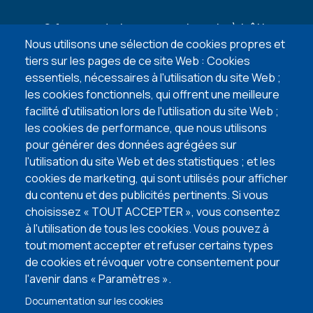
6 façons de trouver un terrain à bâtir
Nous utilisons une sélection de cookies propres et
lire l'article
tiers sur les pages de ce site Web : Cookies
essentiels, nécessaires à l'utilisation du site Web ;
5 points d’attention lors de l’achat de votre
les cookies fonctionnels, qui offrent une meilleure
terrain à bâtir
facilité d'utilisation lors de l'utilisation du site Web ;
lire l'article
les cookies de performance, que nous utilisons
pour générer des données agrégées sur
VISITEZ NOS MAISONS TÉMOINS
l'utilisation du site Web et des statistiques ; et les
cookies de marketing, qui sont utilisés pour afficher
du contenu et des publicités pertinents. Si vous
choisissez « TOUT ACCEPTER », vous consentez
à l'utilisation de tous les cookies. Vous pouvez à
tout moment accepter et refuser certains types
de cookies et révoquer votre consentement pour
l'avenir dans « Paramètres ».
Documentation sur les cookies