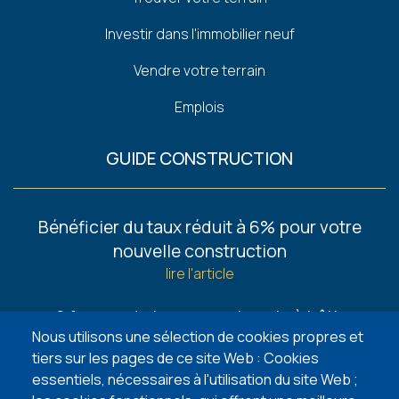
Investir dans l'immobilier neuf
Vendre votre terrain
Emplois
GUIDE CONSTRUCTION
Footer
Bénéficier du taux réduit à 6% pour votre
-
nouvelle construction
Guides
lire l'article
6 façons de trouver un terrain à bâtir
Nous utilisons une sélection de cookies propres et
lire l'article
tiers sur les pages de ce site Web : Cookies
essentiels, nécessaires à l'utilisation du site Web ;
5 points d’attention lors de l’achat de votre