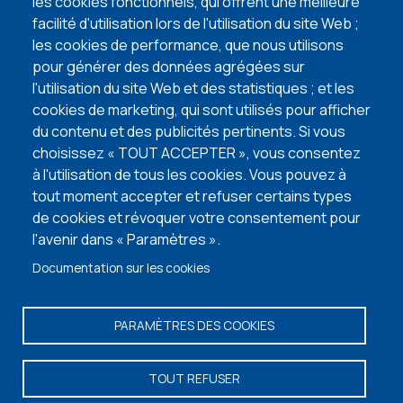
les cookies fonctionnels, qui offrent une meilleure
terrain à bâtir
facilité d'utilisation lors de l'utilisation du site Web ;
lire l'article
les cookies de performance, que nous utilisons
pour générer des données agrégées sur
VISITEZ NOS MAISONS TÉMOINS
l'utilisation du site Web et des statistiques ; et les
cookies de marketing, qui sont utilisés pour afficher
du contenu et des publicités pertinents. Si vous
choisissez « TOUT ACCEPTER », vous consentez
à l'utilisation de tous les cookies. Vous pouvez à
tout moment accepter et refuser certains types
de cookies et révoquer votre consentement pour
l'avenir dans « Paramètres ».
Documentation sur les cookies
PARAMÈTRES DES COOKIES
Vos informations personnelles
-
Termes et conditions
- © Copyright 2026 -
Maisons Baijot -
Facebook
-
Instagram
-
Linkedin
-
Portail
TOUT REFUSER