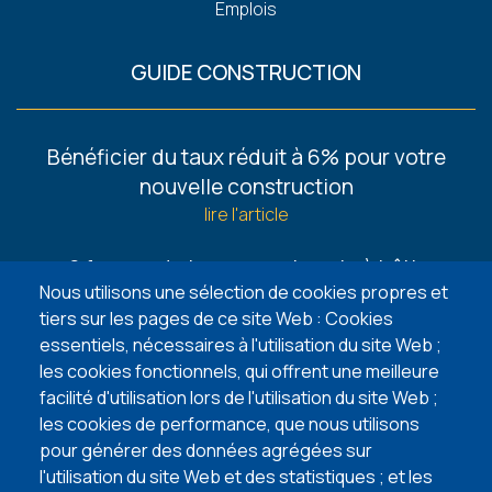
Emplois
GUIDE CONSTRUCTION
Footer
Bénéficier du taux réduit à 6% pour votre
-
nouvelle construction
Guides
lire l'article
6 façons de trouver un terrain à bâtir
Nous utilisons une sélection de cookies propres et
lire l'article
tiers sur les pages de ce site Web : Cookies
essentiels, nécessaires à l'utilisation du site Web ;
5 points d’attention lors de l’achat de votre
les cookies fonctionnels, qui offrent une meilleure
terrain à bâtir
facilité d'utilisation lors de l'utilisation du site Web ;
lire l'article
les cookies de performance, que nous utilisons
pour générer des données agrégées sur
VISITEZ NOS MAISONS TÉMOINS
l'utilisation du site Web et des statistiques ; et les