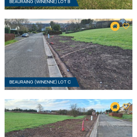
BEAURAING (WINENNE) LOT B
1194 M² - 12.00 MÈTRES À RUE
37 900 €
HF*
BEAURAING (WINENNE) LOT C
1077 M² - 15.50 MÈTRES À RUE
41 900 €
HF*