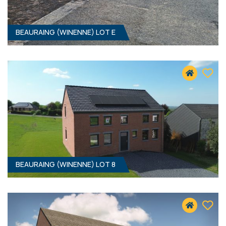
BEAURAING (WINENNE) LOT E
1239 M² - 15.50 MÈTRES À RUE
52 900 €
HF*
BEAURAING (WINENNE) LOT 8
890 M² - 15.50 MÈTRES À RUE
50 400 €
HF*