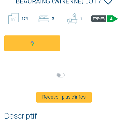
BEAURAING (WINENNE) LOT 7
179
3
1
Faire offre à partir de
315 000 €
HF*
Prix global
Mensualités*
* Hors frais et hors TVA
Recevoir plus d’infos
Descriptif