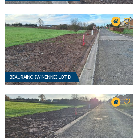
1077 M² - 15.50 MÈTRES À RUE
41 900 €
HF*
BEAURAING (WINENNE) LOT D
1215 M² - 15.50 MÈTRES À RUE
52 900 €
HF*