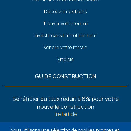
Pied
de
Découvrir nos biens
page
Trouver votre terrain
Investir dans l'immobilier neuf
Vendre votre terrain
Emplois
GUIDE CONSTRUCTION
Footer
Bénéficier du taux réduit à 6% pour votre
-
nouvelle construction
Guides
lire l'article
6 façons de trouver un terrain à bâtir
Nous utilisons une sélection de cookies propres et