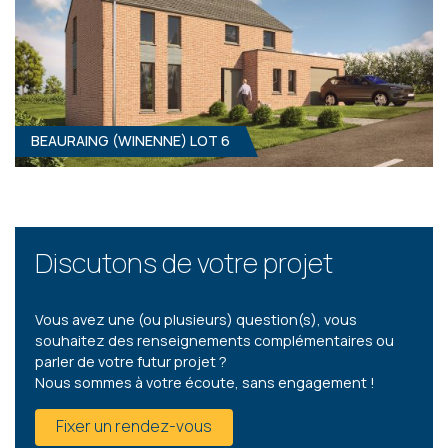
BEAURAING (WINENNE) LOT 6
3
- 176 M²
5570 WINENNE
309 000 €
HF*
Discutons de votre projet
Vous avez une (ou plusieurs) question(s), vous
souhaitez des renseignements complémentaires ou
parler de votre futur projet ?
Nous sommes à votre écoute, sans engagement !
Fixer un rendez-vous
3
- 176 M²