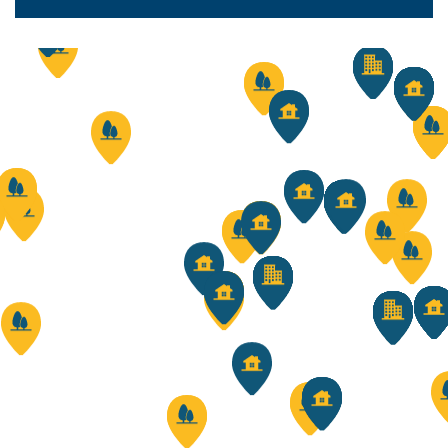
5570 WINENNE
339 000 €
HF*