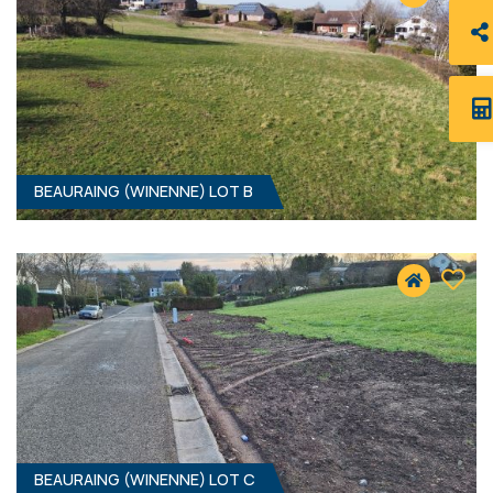
BEAURAING (WINENNE) LOT B
1194 M² - 12.00 MÈTRES À RUE
37 900 €
HF*
BEAURAING (WINENNE) LOT C