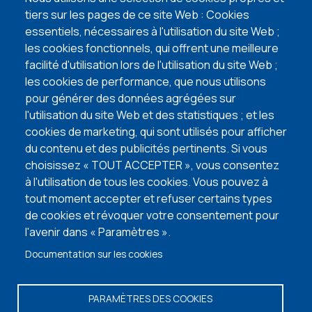
lire l'article
tiers sur les pages de ce site Web : Cookies
essentiels, nécessaires à l'utilisation du site Web ;
5 points d’attention lors de l’achat de votre
les cookies fonctionnels, qui offrent une meilleure
terrain à bâtir
facilité d'utilisation lors de l'utilisation du site Web ;
lire l'article
les cookies de performance, que nous utilisons
pour générer des données agrégées sur
l'utilisation du site Web et des statistiques ; et les
VISITEZ NOS MAISONS TÉMOINS
cookies de marketing, qui sont utilisés pour afficher
du contenu et des publicités pertinents. Si vous
choisissez « TOUT ACCEPTER », vous consentez
à l'utilisation de tous les cookies. Vous pouvez à
tout moment accepter et refuser certains types
de cookies et révoquer votre consentement pour
l'avenir dans « Paramètres ».
Documentation sur les cookies
PARAMÈTRES DES COOKIES