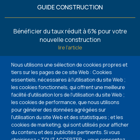
GUIDE CONSTRUCTION
Footer
Bénéficier du taux réduit à 6% pour votre
-
nouvelle construction
Guides
lire l'article
6 façons de trouver un terrain à bâtir
Nous utilisons une sélection de cookies propres et
lire l'article
tiers sur les pages de ce site Web : Cookies
essentiels, nécessaires à l'utilisation du site Web ;
5 points d’attention lors de l’achat de votre
les cookies fonctionnels, qui offrent une meilleure
terrain à bâtir
facilité d'utilisation lors de l'utilisation du site Web ;
lire l'article
les cookies de performance, que nous utilisons
pour générer des données agrégées sur
l'utilisation du site Web et des statistiques ; et les
VISITEZ NOS MAISONS TÉMOINS
cookies de marketing, qui sont utilisés pour afficher
du contenu et des publicités pertinents. Si vous
choisissez « TOUT ACCEPTER », vous consentez