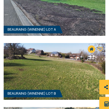
BEAURAING (WINENNE) LOT A
BEAURAING (WINENNE) LOT B
1194 M² - 12.00 MÈTRES À RUE
37 900 €
HF*