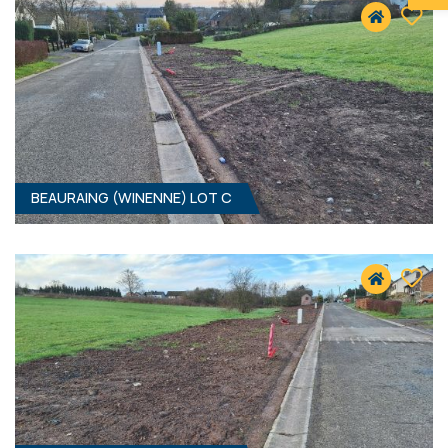
BEAURAING (WINENNE) LOT C
1077 M² - 15.50 MÈTRES À RUE
41 900 €
HF*