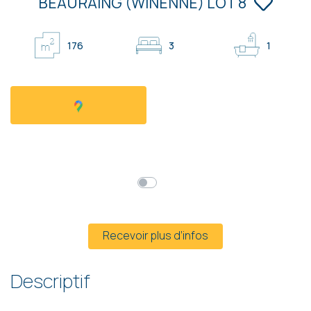
BEAURAING (WINENNE) LOT 8
176
3
1
Faire offre à partir de
309 000 €
HF*
Prix global
Mensualités*
* Hors frais et hors TVA
Recevoir plus d’infos
Descriptif