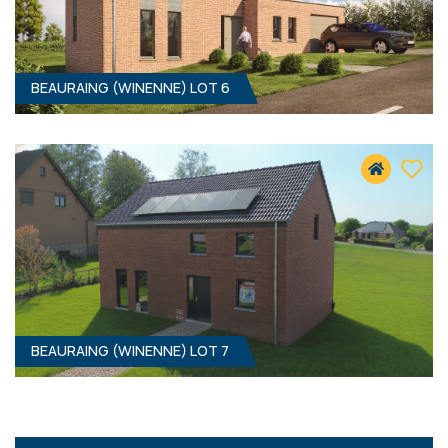
BEAURAING (WINENNE) LOT 6
890 M² - 15.50 MÈTRES À RUE
50 400 €
HF*
BEAURAING (WINENNE) LOT 7
3
- 176 M²
5570 WINENNE
339 000 €
HF*