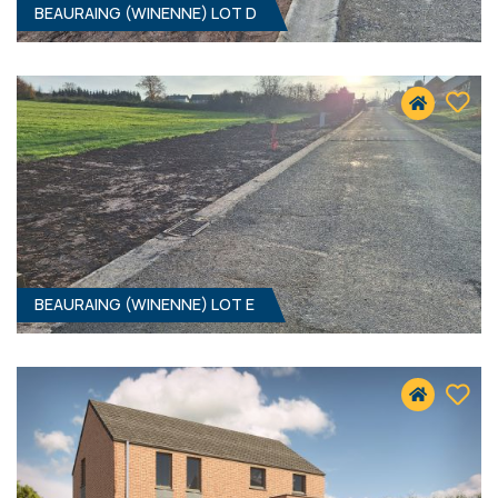
BEAURAING (WINENNE) LOT D
1215 M² - 15.50 MÈTRES À RUE
52 900 €
HF*
BEAURAING (WINENNE) LOT E
1239 M² - 15.50 MÈTRES À RUE
52 900 €
HF*