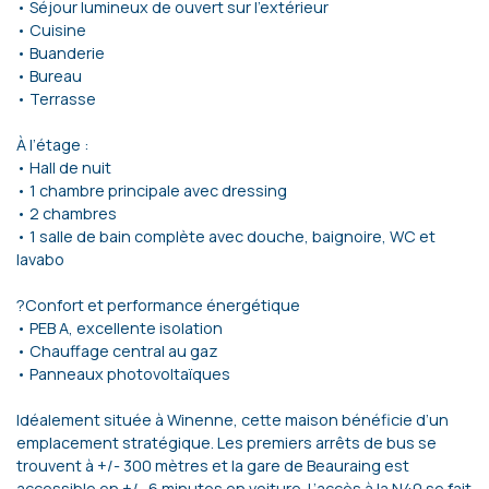
• Séjour lumineux de ouvert sur l’extérieur
• Cuisine
• Buanderie
• Bureau
• Terrasse
À l’étage :
• Hall de nuit
• 1 chambre principale avec dressing
• 2 chambres
• 1 salle de bain complète avec douche, baignoire, WC et
lavabo
?Confort et performance énergétique
• PEB A, excellente isolation
• Chauffage central au gaz
• Panneaux photovoltaïques
Idéalement située à Winenne, cette maison bénéficie d’un
emplacement stratégique. Les premiers arrêts de bus se
trouvent à +/- 300 mètres et la gare de Beauraing est
accessible en +/- 6 minutes en voiture. L’accès à la N40 se fait