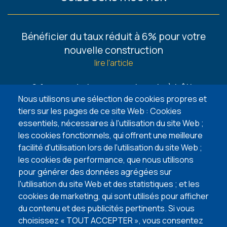
Footer
Bénéficier du taux réduit à 6% pour votre
-
nouvelle construction
Guides
lire l'article
6 façons de trouver un terrain à bâtir
Nous utilisons une sélection de cookies propres et
lire l'article
tiers sur les pages de ce site Web : Cookies
essentiels, nécessaires à l'utilisation du site Web ;
5 points d’attention lors de l’achat de votre
les cookies fonctionnels, qui offrent une meilleure
terrain à bâtir
facilité d'utilisation lors de l'utilisation du site Web ;
lire l'article
les cookies de performance, que nous utilisons
pour générer des données agrégées sur
VISITEZ NOS MAISONS TÉMOINS
l'utilisation du site Web et des statistiques ; et les
cookies de marketing, qui sont utilisés pour afficher
du contenu et des publicités pertinents. Si vous
choisissez « TOUT ACCEPTER », vous consentez