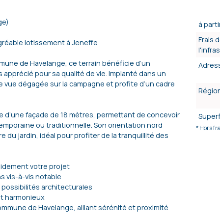
ge)
à parti
Frais 
agréable lotissement à Jeneffe
l'infr
mune de Havelange, ce terrain bénéficie d’un
Adres
s apprécié pour sa qualité de vie. Implanté dans un
lle vue dégagée sur la campagne et profite d’un cadre
Régio
ose d’une façade de 18 mètres, permettant de concevoir
Superf
emporaine ou traditionnelle. Son orientation nord
* Hors fr
e du jardin, idéal pour profiter de la tranquillité des
apidement votre projet
s vis-à-vis notable
possibilités architecturales
et harmonieux
ommune de Havelange, alliant sérénité et proximité