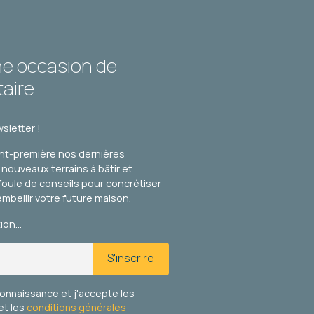
ne occasion de
taire
sletter !
nt-première nos dernières
s nouveaux terrains à bâtir et
foule de conseils pour concrétiser
embellir votre future maison.
tion…
S'inscrire
 connaissance et j'accepte les
et les
conditions générales