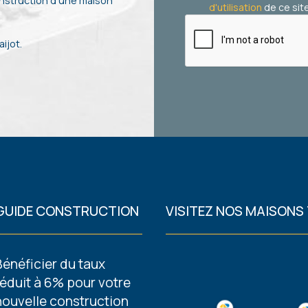
onstruction d’une maison
d'utilisation
de ce site
ijot.
GUIDE CONSTRUCTION
VISITEZ NOS MAISONS
Footer
Bénéficier du taux
réduit à 6% pour votre
Guides
nouvelle construction