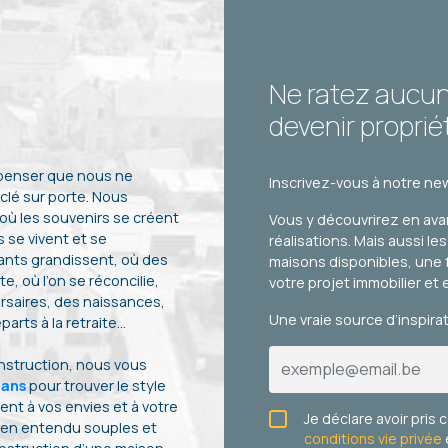
Ne ratez aucu
devenir proprié
 penser que nous ne
Inscrivez-vous à notre new
clé sur porte. Nous
 où les souvenirs se créent
Vous y découvrirez en ava
 se vivent et se
réalisations. Mais aussi le
ants grandissent, où des
maisons disponibles, une 
te, où l’on se réconcilie,
votre projet immobilier et 
rsaires, des naissances,
Une vraie source d’inspira
arts à la retraite…
onstruction, nous vous
lans
pour trouver le style
nt à vos envies et à votre
Je déclare avoir pris
ien entendu souples et
conditions vie privée