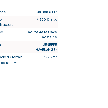
r de
90 000 €
HF*
de
4 500 €
HTVA
astructure
se
Route de la Cave
Romaine
n
JENEFFE
(HAVELANGE)
icie du terrain
1975 m²
ais et hors TVA