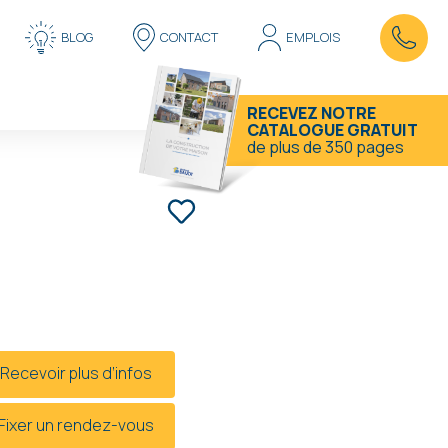
BLOG
CONTACT
EMPLOIS
RECEVEZ NOTRE
CATALOGUE GRATUIT
de plus de 350 pages
HAVELANGE
(JENEFFE)
à partir de
90 000 € HF*
* Hors frais et hors TVA
Recevoir plus d’infos
Fixer un rendez-vous