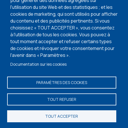
pour générer des données agrégées sur
l'utilisation du site Web et des statistiques ; et les
VISITEZ NOS MAISONS TÉMOINS
cookies de marketing, qui sont utilisés pour afficher
du contenu et des publicités pertinents. Si vous
choisissez « TOUT ACCEPTER », vous consentez
à l'utilisation de tous les cookies. Vous pouvez à
tout moment accepter et refuser certains types
de cookies et révoquer votre consentement pour
l'avenir dans « Paramètres ».
Documentation sur les cookies
PARAMÈTRES DES COOKIES
Vos informations personnelles
-
Termes et conditions
- © Copyright 2026 -
TOUT REFUSER
Maisons Baijot -
Facebook
-
Instagram
-
Linkedin
-
Portail
TOUT ACCEPTER
Demander une visite