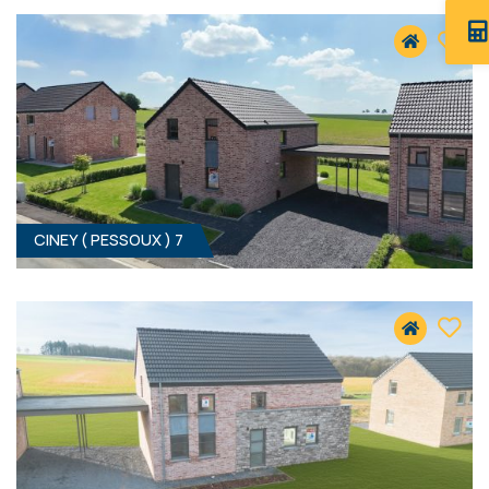
5590 PESSOUX
359 000 €
HF*
CINEY ( PESSOUX ) 7
4
- 160 M²
5590 PESSOUX
359 000 €
HF*