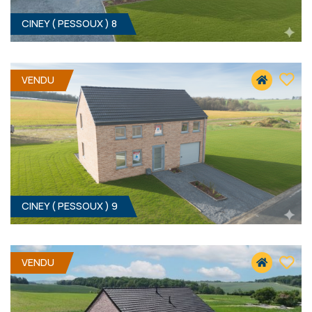
CINEY ( PESSOUX ) 8
3
- 160 M²
5590 PESSOUX
VENDU
339 000 €
HF*
CINEY ( PESSOUX ) 9
3
- 160 M²
5590 PESSOUX
VENDU
349 000 €
HF*