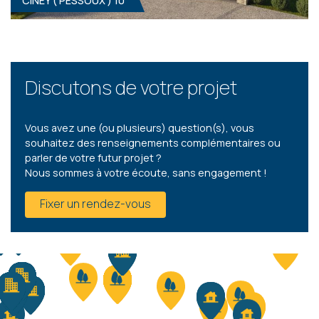
CINEY ( PESSOUX ) 10
CINEY ( PESSOUX ) 14
4
- 2
Clé sur porte
399 000 €
ÀPD
HF*
Discutons de votre projet
Vous avez une (ou plusieurs) question(s), vous
souhaitez des renseignements complémentaires ou
parler de votre futur projet ?
Nous sommes à votre écoute, sans engagement !
CINEY ( PESSOUX ) 10
Fixer un rendez-vous
3
- 1
Clé sur porte
379 000 €
ÀPD
HF*