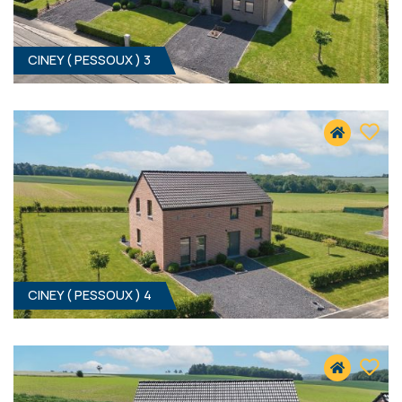
CINEY ( PESSOUX ) 3
3
- 170 M²
5590 PESSOUX
Prix sur demande
CINEY ( PESSOUX ) 4
4
- 170 M²
5590 PESSOUX
335 000 €
HF*