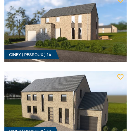
Prix sur demande
CINEY ( PESSOUX ) 14
CINEY ( PESSOUX ) 13
4
- 1
Clé sur porte
339 000 €
ÀPD
HF*