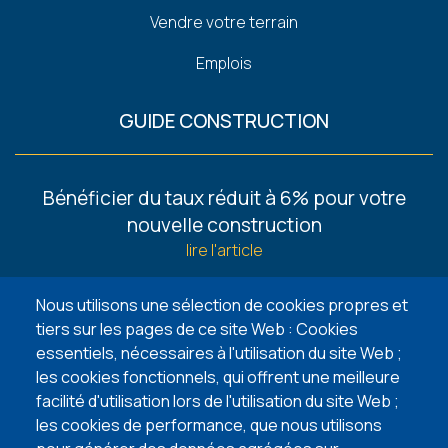
Vendre votre terrain
Emplois
GUIDE CONSTRUCTION
Footer
Bénéficier du taux réduit à 6% pour votre
-
nouvelle construction
Guides
lire l'article
6 façons de trouver un terrain à bâtir
Nous utilisons une sélection de cookies propres et
lire l'article
tiers sur les pages de ce site Web : Cookies
essentiels, nécessaires à l'utilisation du site Web ;
5 points d’attention lors de l’achat de votre
les cookies fonctionnels, qui offrent une meilleure
terrain à bâtir
facilité d'utilisation lors de l'utilisation du site Web ;
lire l'article
les cookies de performance, que nous utilisons