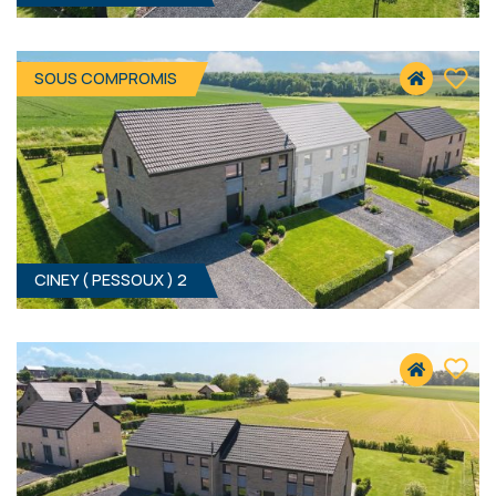
SOUS COMPROMIS
CINEY ( PESSOUX ) 2
4
- 160 M²
5590 PESSOUX
Prix sur demande