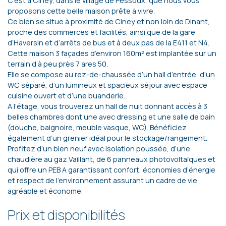
C’est à Ciney, dans le village de Pessoux, que nous vous
proposons cette belle maison prête à vivre.
Ce bien se situe à proximité de Ciney et non loin de Dinant,
proche des commerces et facilités, ainsi que de la gare
d’Haversin et d’arrêts de bus et à deux pas de la E411 et N4.
Cette maison 3 façades d’environ 160m² est implantée sur un
terrain d’à peu près 7 ares 50.
Elle se compose au rez-de-chaussée d’un hall d’entrée, d’un
WC séparé, d’un lumineux et spacieux séjour avec espace
cuisine ouvert et d’une buanderie.
A l’étage, vous trouverez un hall de nuit donnant accès à 3
belles chambres dont une avec dressing et une salle de bain
(douche, baignoire, meuble vasque, WC). Bénéficiez
également d’un grenier idéal pour le stockage/rangement.
Profitez d’un bien neuf avec isolation poussée, d’une
chaudière au gaz Vaillant, de 6 panneaux photovoltaïques et
qui offre un PEB A garantissant confort, économies d’énergie
et respect de l’environnement assurant un cadre de vie
agréable et économe.
Prix et disponibilités