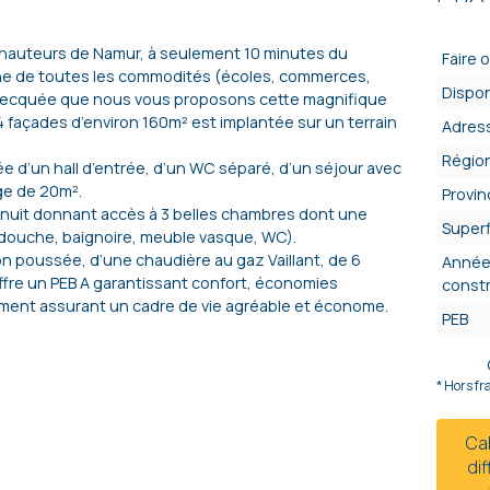
 hauteurs de Namur, à seulement 10 minutes du
Faire o
roche de toutes les commodités (écoles, commerces,
Dispon
a Vecquée que nous vous proposons cette magnifique
4 façades d’environ 160m² est implantée sur un terrain
Adres
Régio
 d’un hall d’entrée, d’un WC séparé, d’un séjour avec
ge de 20m².
Provin
e nuit donnant accès à 3 belles chambres dont une
Superf
 (douche, baignoire, meuble vasque, WC).
ion poussée, d’une chaudière au gaz Vaillant, de 6
Année
fre un PEB A garantissant confort, économies
const
ement assurant un cadre de vie agréable et économe.
PEB
* Hors fr
Ca
di