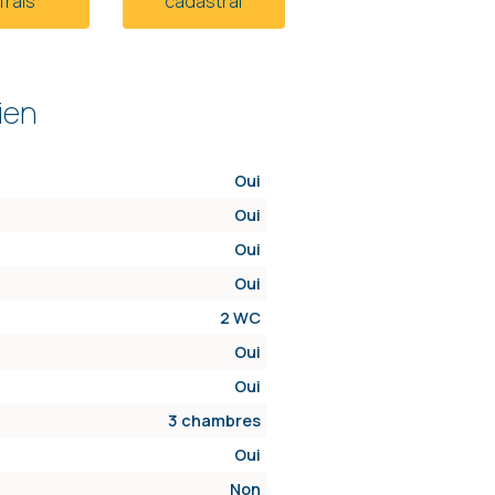
frais
cadastral
ien
Oui
Oui
Oui
Oui
2 WC
Oui
Oui
3 chambres
Oui
Non