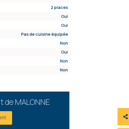
2 places
Oui
Oui
Pas de cuisine équipée
Non
Oui
Non
Non
nt de MALONNE
ent