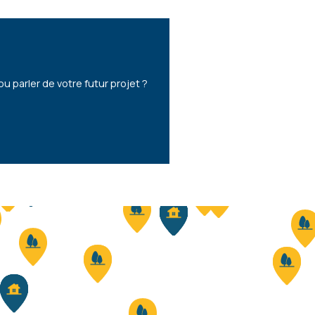
parler de votre futur projet ?
- 160 M²
 MALONNE
449 000 €
HF*