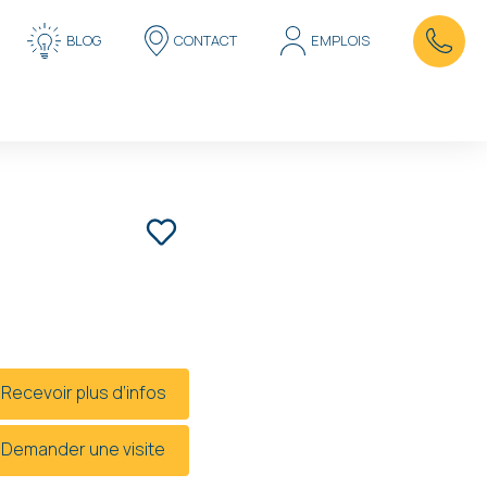
BLOG
CONTACT
EMPLOIS
MALONNE 4
offre à partir de
389 000 € HF*
* Hors frais et hors TVA
Recevoir plus d’infos
Demander une visite