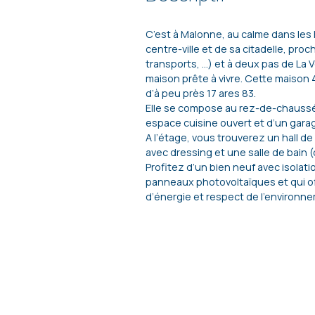
C’est à Malonne, au calme dans les
centre-ville et de sa citadelle, p
transports, …) et à deux pas de L
maison prête à vivre. Cette maison 
d’à peu près 17 ares 83.
Elle se compose au rez-de-chaussée
espace cuisine ouvert et d’un gara
A l’étage, vous trouverez un hall d
avec dressing et une salle de bain
Profitez d’un bien neuf avec isolat
panneaux photovoltaïques et qui of
d’énergie et respect de l’environn