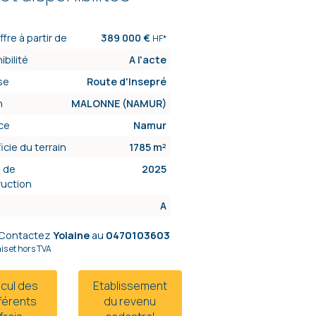
ffre à partir de
389 000 €
HF*
ibilité
A l'acte
se
Route d'Insepré
n
MALONNE (NAMUR)
ce
Namur
icie du terrain
1785 m²
 de
2025
ruction
A
Contactez
Yolaine
au
0470103603
ais et hors TVA
lcul des
Etablissement
fférents
du revenu