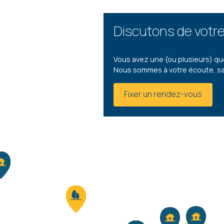
Discutons de votre
Vous avez une (ou plusieurs) qu
Nous sommes à votre écoute, s
Fixer un rendez-vous
4
- 160 M²
5020 MALONNE
435 00