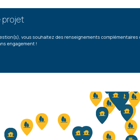
 projet
estion(s), vous souhaitez des renseignements complémentaires ou 
ans engagement !
3
- 160 M²
4
5020 MALONNE
5020
0 €
Prix sur demande
HF*