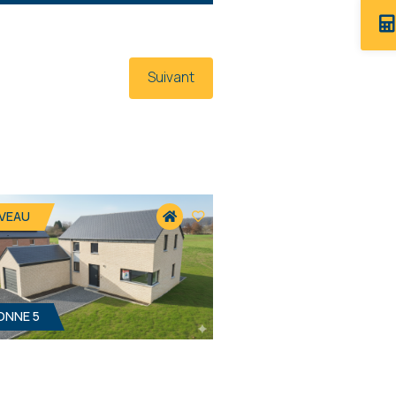
Suivant
VEAU
ONNE 5