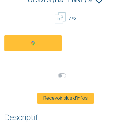
776
à partir de
92 000 €
HF*
Prix global
Mensualités*
* Hors frais et hors TVA
Recevoir plus d’infos
Descriptif