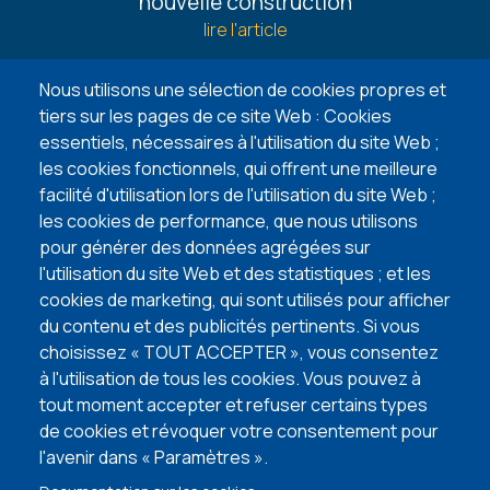
nouvelle construction
Guides
lire l'article
6 façons de trouver un terrain à bâtir
Nous utilisons une sélection de cookies propres et
lire l'article
tiers sur les pages de ce site Web : Cookies
essentiels, nécessaires à l'utilisation du site Web ;
5 points d’attention lors de l’achat de votre
les cookies fonctionnels, qui offrent une meilleure
terrain à bâtir
facilité d'utilisation lors de l'utilisation du site Web ;
lire l'article
les cookies de performance, que nous utilisons
pour générer des données agrégées sur
l'utilisation du site Web et des statistiques ; et les
VISITEZ NOS MAISONS TÉMOINS
cookies de marketing, qui sont utilisés pour afficher
du contenu et des publicités pertinents. Si vous
choisissez « TOUT ACCEPTER », vous consentez
à l'utilisation de tous les cookies. Vous pouvez à
tout moment accepter et refuser certains types
de cookies et révoquer votre consentement pour
l'avenir dans « Paramètres ».