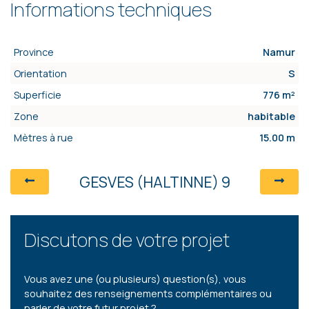
Informations techniques
Province
Namur
Orientation
S
Superficie
776 m²
Zone
habitable
Mètres à rue
15.00 m
GESVES (HALTINNE) 9
Discutons de votre projet
Vous avez une (ou plusieurs) question(s), vous
souhaitez des renseignements complémentaires ou
parler de votre futur projet ?