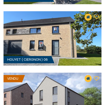
3
- 147 M²
5560 CIERGNON
309 000 €
HF*
HOUYET ( CIERGNON ) 06
3
- 153 M²
5560 CIERGNON
VENDU
309 000 €
HF*