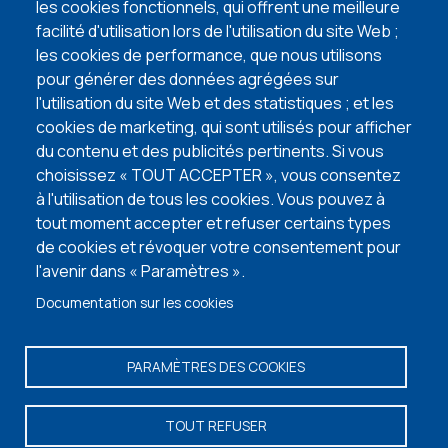
5 points d’attention lors de l’achat de votre
les cookies fonctionnels, qui offrent une meilleure
terrain à bâtir
facilité d'utilisation lors de l'utilisation du site Web ;
lire l'article
les cookies de performance, que nous utilisons
pour générer des données agrégées sur
l'utilisation du site Web et des statistiques ; et les
VISITEZ NOS MAISONS TÉMOINS
cookies de marketing, qui sont utilisés pour afficher
du contenu et des publicités pertinents. Si vous
choisissez « TOUT ACCEPTER », vous consentez
à l'utilisation de tous les cookies. Vous pouvez à
tout moment accepter et refuser certains types
de cookies et révoquer votre consentement pour
l'avenir dans « Paramètres ».
Documentation sur les cookies
PARAMÈTRES DES COOKIES
Vos informations personnelles
-
Termes et conditions
- © Copyright 2026 -
TOUT REFUSER
Maisons Baijot -
Facebook
-
Instagram
-
Linkedin
-
Portail