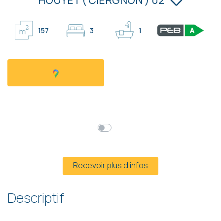
157
3
1
Faire offre à partir de
319 000 €
HF*
Prix global
Mensualités*
* Hors frais et hors TVA
Recevoir plus d’infos
Descriptif