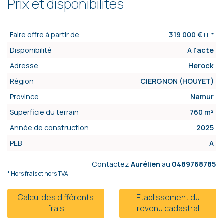
Prix et disponibilités
Faire offre à partir de
319 000 €
HF*
Disponibilité
A l'acte
Adresse
Herock
Région
CIERGNON (HOUYET)
Province
Namur
Superficie du terrain
760 m²
Année de construction
2025
PEB
A
Contactez
Aurélien
au
0489768785
* Hors frais et hors TVA
Calcul des différents
Etablissement du
frais
revenu cadastral