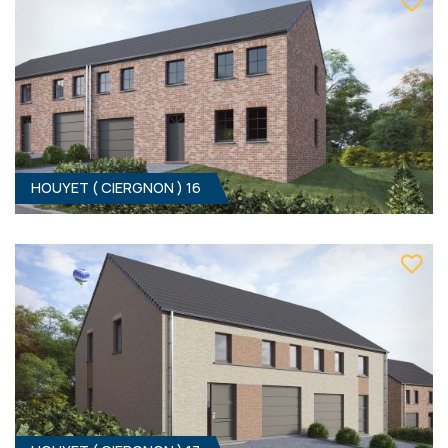
339 000 €
ÀPD
HF*
HOUYET ( CIERGNON ) 16
HOUYET ( CIERGNON ) 15
3
- 1
Clé sur porte
319 000 €
ÀPD
HF*