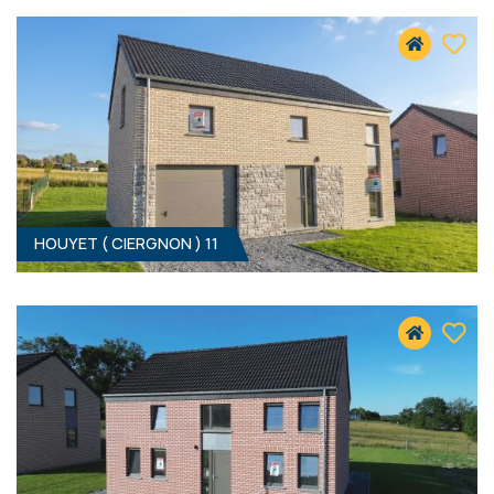
5560 CIERGNON
315 000 €
HF*
HOUYET ( CIERGNON ) 11
4
- 156 M²
5560 CIERGNON
319 000 €
HF*