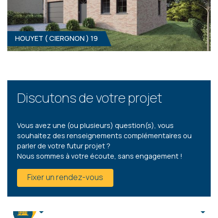
HOUYET ( CIERGNON ) 19
HOUYET ( CIERGNON ) 18
3
- 1
Clé sur porte
309 000 €
ÀPD
HF*
Discutons de votre projet
Vous avez une (ou plusieurs) question(s), vous
souhaitez des renseignements complémentaires ou
parler de votre futur projet ?
Nous sommes à votre écoute, sans engagement !
HOUYET ( CIERGNON ) 19
Fixer un rendez-vous
3
- 1
Clé sur porte
299 900 €
ÀPD
HF*