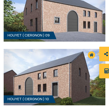
HOUYET ( CIERGNON ) 09
3
- 157 M²
5560 CIERGNON
339 000 €
HF*
HOUYET ( CIERGNON ) 10
3
- 153 M²