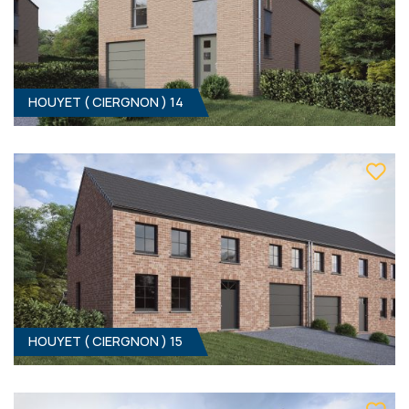
HOUYET ( CIERGNON ) 14
4
- 141 M²
5560 CIERGNON
359 000 €
HF*
HOUYET ( CIERGNON ) 15
HOUYET ( CIERGNON ) 14
4
- 1
Clé sur porte