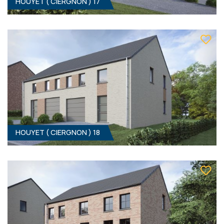
HOUYET ( CIERGNON ) 17
HOUYET ( CIERGNON ) 16
3
- 1
Clé sur porte
319 000 €
ÀPD
HF*
HOUYET ( CIERGNON ) 18
HOUYET ( CIERGNON ) 17
3
- 1
Clé sur porte
309 000 €
ÀPD
HF*