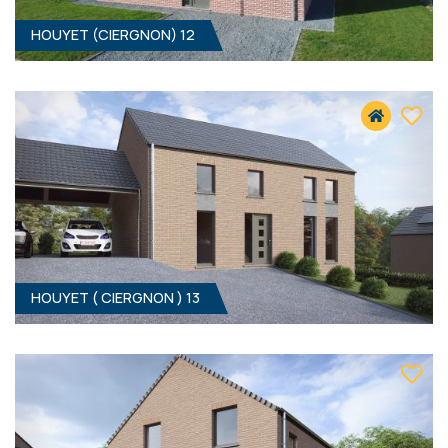
HOUYET (CIERGNON) 12
3
- 158 M²
5560 CIERGNON
339 000 €
HF*
HOUYET ( CIERGNON ) 13
4
- 141 M²
5560 CIERGNON
359 000 €
HF*