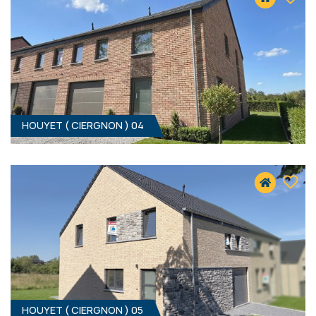
319 000 €
HF*
HOUYET ( CIERGNON ) 04
3
- 147 M²
5560 CIERGNON
309 000 €
HF*
HOUYET ( CIERGNON ) 05