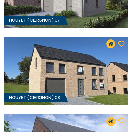
HOUYET ( CIERGNON ) 07
4
- 156 M²
5560 CIERGNON
319 000 €
HF*
HOUYET ( CIERGNON ) 08
4
- 162 M²
5560 CIERGNON
339 000 €
HF*