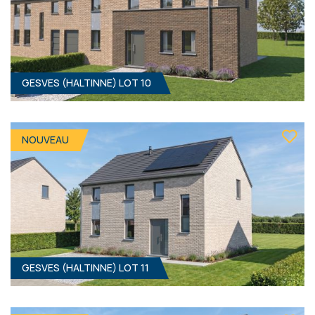
GESVES (HALTINNE) LOT 10
GESVES (HALTINNE) LOT 9
4
- 1
Clé sur porte
NOUVEAU
394 000 €
ÀPD
HF*
GESVES (HALTINNE) LOT 11
GESVES (HALTINNE) LOT 10
3
- 1
Clé sur porte