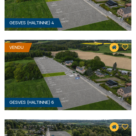
GESVES (HALTINNE) 4
826 M² - 12.20 MÈTRES À RUE
92 000 €
HF*
VENDU
GESVES (HALTINNE) 6
583 M² - 12.00 MÈTRES À RUE
Prix sur demande