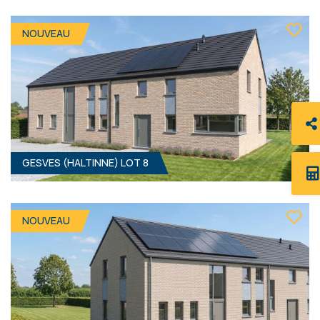
1008 M² - 19.63 MÈTRES À RUE
97 000 €
HF*
NOUVEAU
GESVES (HALTINNE) LOT 8
2390 M² - 14.75 MÈTRES À RUE
Prix sur demande
NOUVEAU