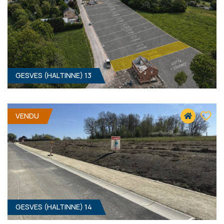
GESVES (HALTINNE) 13
583 M² - 12.00 MÈTRES À RUE
66 000 €
HF*
VENDU
GESVES (HALTINNE) 14