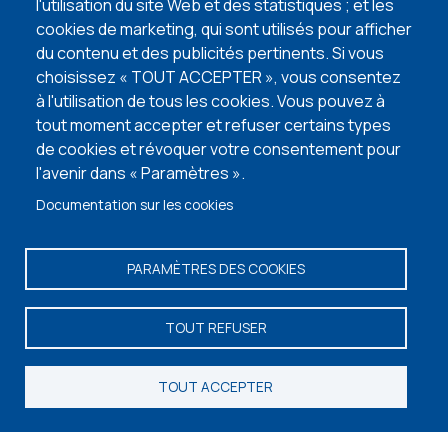
l'utilisation du site Web et des statistiques ; et les
cookies de marketing, qui sont utilisés pour afficher
6 façons de trouver un terrain à bâtir
du contenu et des publicités pertinents. Si vous
lire l'article
choisissez « TOUT ACCEPTER », vous consentez
à l'utilisation de tous les cookies. Vous pouvez à
5 points d’attention lors de l’achat de votre
tout moment accepter et refuser certains types
terrain à bâtir
de cookies et révoquer votre consentement pour
lire l'article
l'avenir dans « Paramètres ».
Documentation sur les cookies
VISITEZ NOS MAISONS TÉMOINS
PARAMÈTRES DES COOKIES
TOUT REFUSER
TOUT ACCEPTER
Fixer un rendez-vous