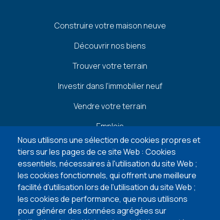
Pied
Construire votre maison neuve
de
Découvrir nos biens
page
Trouver votre terrain
Investir dans l'immobilier neuf
Vendre votre terrain
Emplois
Nous utilisons une sélection de cookies propres et
tiers sur les pages de ce site Web : Cookies
GUIDE CONSTRUCTION
essentiels, nécessaires à l'utilisation du site Web ;
les cookies fonctionnels, qui offrent une meilleure
facilité d'utilisation lors de l'utilisation du site Web ;
Footer
Bénéficier du taux réduit à 6% pour votre
les cookies de performance, que nous utilisons
-
nouvelle construction
pour générer des données agrégées sur
Guides
lire l'article