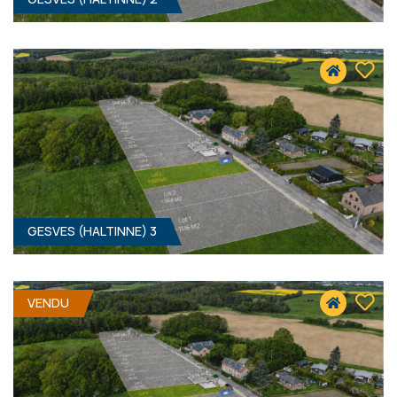
1116 M² - 18.90 MÈTRES À RUE
107 000 €
HF*
GESVES (HALTINNE) 3
968 M² - 19.00 MÈTRES À RUE
92 000 €
HF*
VENDU