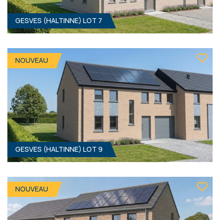
GESVES (HALTINNE) LOT 7
GESVES (HALTINNE) LOT 8
4
- 1
Clé sur porte
NOUVEAU
400 000 €
ÀPD
HF*
GESVES (HALTINNE) LOT 9
GESVES (HALTINNE) LOT 7
3
- 1
Clé sur porte
NOUVEAU
400 000 €
ÀPD
HF*