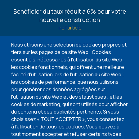
Footer
Bénéficier du taux réduit à 6% pour votre
-
nouvelle construction
Guides
lire l'article
6 façons de trouver un terrain à bâtir
Nous utilisons une sélection de cookies propres et
lire l'article
tiers sur les pages de ce site Web : Cookies
essentiels, nécessaires à l'utilisation du site Web ;
5 points d’attention lors de l’achat de votre
les cookies fonctionnels, qui offrent une meilleure
terrain à bâtir
facilité d'utilisation lors de l'utilisation du site Web ;
lire l'article
les cookies de performance, que nous utilisons
pour générer des données agrégées sur
l'utilisation du site Web et des statistiques ; et les
VISITEZ NOS MAISONS TÉMOINS
cookies de marketing, qui sont utilisés pour afficher
du contenu et des publicités pertinents. Si vous
choisissez « TOUT ACCEPTER », vous consentez
à l'utilisation de tous les cookies. Vous pouvez à
tout moment accepter et refuser certains types