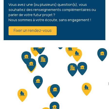
Vous avez une (ou plusieurs) question(s), vous
souhaitez des renseignements complémentaires ou
parler de votre futur projet ?
Nous sommes à votre écoute, sans engagement !
Fixer un rendez-vous
448 M² - 14.00 MÈTRES À RUE
39 900 €
HF*