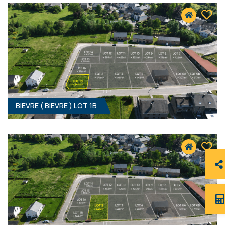
37 400 €
HF*
BIEVRE ( BIEVRE ) LOT 1B
339 M² - 10.02 MÈTRES À RUE
37 400 €
HF*