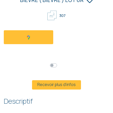
307
à partir de
34 900 €
HF*
Prix global
Mensualités*
* Hors frais et hors TVA
Recevoir plus d’infos
Descriptif