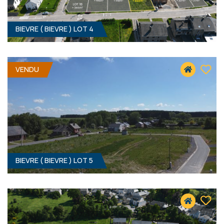
BIEVRE ( BIEVRE ) LOT 4
VENDU
BIEVRE ( BIEVRE ) LOT 5
448 M² - 14.00 MÈTRES À RUE
39 900 €
HF*