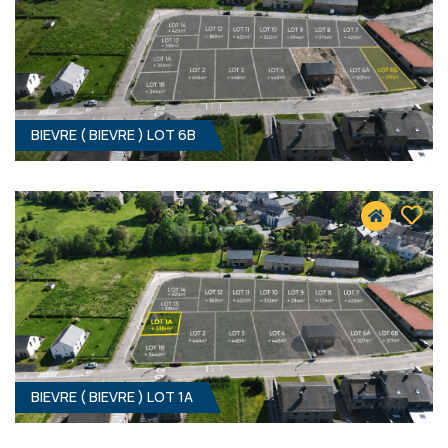
BIEVRE ( BIEVRE ) LOT 6B
498 M² - 15.84 MÈTRES À RUE
Prix sur demande
BIEVRE ( BIEVRE ) LOT 1A
371 M² - 13.91 MÈTRES À RUE