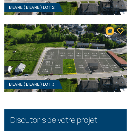
BIEVRE ( BIEVRE ) LOT 2
344 M² - 11.09 MÈTRES À RUE
34 900 €
HF*
BIEVRE ( BIEVRE ) LOT 3
448 M² - 14.00 MÈTRES À RUE
39 900 €
HF*
Discutons de votre projet