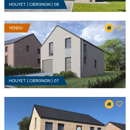
HOUYET ( CIERGNON ) 06
3
- 153 M²
5560 CIERGNON
VENDU
309 000 €
HF*
HOUYET ( CIERGNON ) 07
4
- 156 M²
5560 CIERGNON
319 000 €
HF*