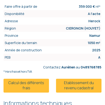
Faire offre à partir de
359 000 €
HF*
Disponibilité
A l'acte
Adresse
Herock
Région
CIERGNON (HOUYET)
Province
Namur
Superficie du terrain
1050 m²
Année de construction
2025
PEB
A
Contactez
Aurélien
au
0489768785
* Hors frais et hors TVA
Calcul des différents
Etablissement du
frais
revenu cadastral
Informations techniques