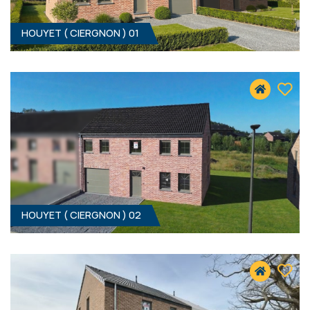
HOUYET ( CIERGNON ) 01
HOUYET ( CIERGNON ) 02
3
- 0 M²
5560 CIERGNON
319 000 €
HF*