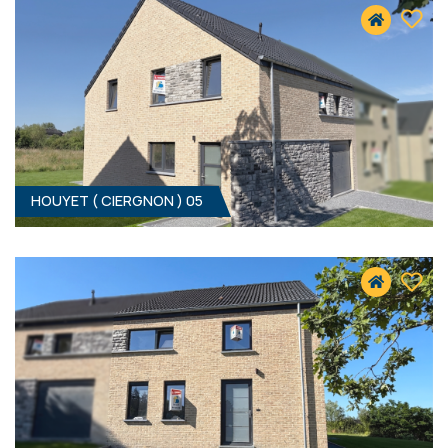
5560 CIERGNON
309 000 €
HF*
HOUYET ( CIERGNON ) 05
3
- 147 M²
5560 CIERGNON
309 000 €
HF*