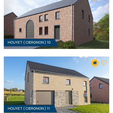
HOUYET ( CIERGNON ) 10
3
- 153 M²
5560 CIERGNON
315 000 €
HF*
HOUYET ( CIERGNON ) 11