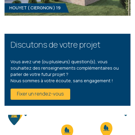
HOUYET ( CIERGNON ) 19
HOUYET ( CIERGNON ) 18
3
- 1
Clé sur porte
309 000 €
ÀPD
HF*
Discutons de votre projet
Vous avez une (ou plusieurs) question(s), vous
souhaitez des renseignements complémentaires ou
parler de votre futur projet ?
Nous sommes à votre écoute, sans engagement !
HOUYET ( CIERGNON ) 19
Fixer un rendez-vous
3
- 1
Clé sur porte
299 900 €
ÀPD
HF*