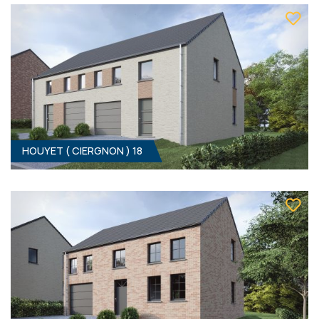
Clé sur porte
319 000 €
ÀPD
HF*
HOUYET ( CIERGNON ) 18
HOUYET ( CIERGNON ) 17
3
- 1
Clé sur porte
309 000 €
ÀPD
HF*