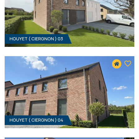
HOUYET ( CIERGNON ) 03
3
- 157 M²
5560 CIERGNON
319 000 €
HF*
HOUYET ( CIERGNON ) 04
3
- 147 M²