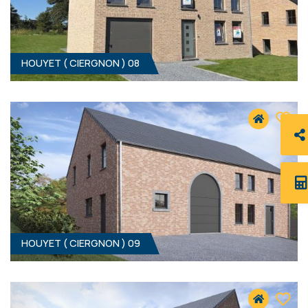
HOUYET ( CIERGNON ) 08
4
- 162 M²
5560 CIERGNON
339 000 €
HF*
HOUYET ( CIERGNON ) 09
3
- 157 M²
5560 CIERGNON
339 000 €
HF*