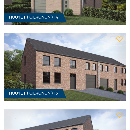
HOUYET ( CIERGNON ) 14
4
- 141 M²
5560 CIERGNON
359 000 €
HF*
HOUYET ( CIERGNON ) 15
HOUYET ( CIERGNON ) 14
4
- 1
Clé sur porte
339 000 €
ÀPD
HF*