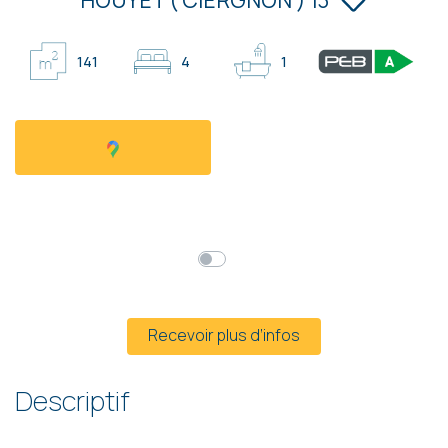
141
4
1
Faire offre à partir de
359 000 €
HF*
Prix global
Mensualités*
* Hors frais et hors TVA
Recevoir plus d’infos
Descriptif