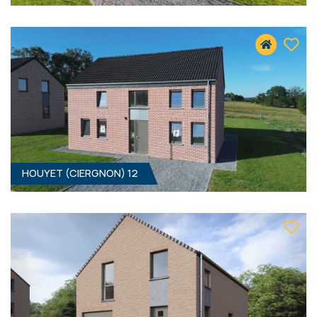
4
- 156 M²
5560 CIERGNON
319 000 €
HF*
HOUYET (CIERGNON) 12
3
- 158 M²
5560 CIERGNON
339 000 €
HF*