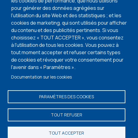
lire l'article
les cookies de performance, que nous utilisons
pour générer des données agrégées sur
l'utilisation du site Web et des statistiques ; et les
VISITEZ NOS MAISONS TÉMOINS
cookies de marketing, qui sont utilisés pour afficher
du contenu et des publicités pertinents. Si vous
choisissez « TOUT ACCEPTER », vous consentez
à l'utilisation de tous les cookies. Vous pouvez à
tout moment accepter et refuser certains types
de cookies et révoquer votre consentement pour
l'avenir dans « Paramètres ».
Documentation sur les cookies
PARAMÈTRES DES COOKIES
Vos informations personnelles
-
Termes et conditions
- © Copyright 2026 -
TOUT REFUSER
Maisons Baijot -
Facebook
-
Instagram
-
Linkedin
-
Portail
TOUT ACCEPTER