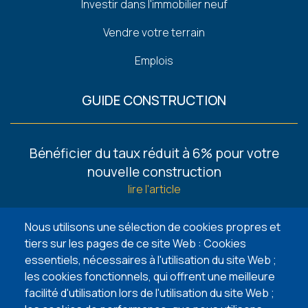
Investir dans l'immobilier neuf
Vendre votre terrain
Emplois
GUIDE CONSTRUCTION
Footer
Bénéficier du taux réduit à 6% pour votre
-
nouvelle construction
Guides
lire l'article
6 façons de trouver un terrain à bâtir
Nous utilisons une sélection de cookies propres et
lire l'article
tiers sur les pages de ce site Web : Cookies
essentiels, nécessaires à l'utilisation du site Web ;
5 points d’attention lors de l’achat de votre
les cookies fonctionnels, qui offrent une meilleure
terrain à bâtir
facilité d'utilisation lors de l'utilisation du site Web ;