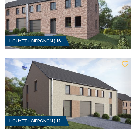
HOUYET ( CIERGNON ) 16
HOUYET ( CIERGNON ) 15
3
- 1
Clé sur porte
319 000 €
ÀPD
HF*
HOUYET ( CIERGNON ) 17
HOUYET ( CIERGNON ) 16
3
- 1